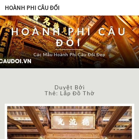
HOÀNH PHI CÂU ĐỐI
HOÀNH PHI CÂU
ĐỐI
Các Mẫu Hoành Phi Câu Đối Đẹp
Duyệt Bởi
Thẻ:
Lắp Đồ Thờ