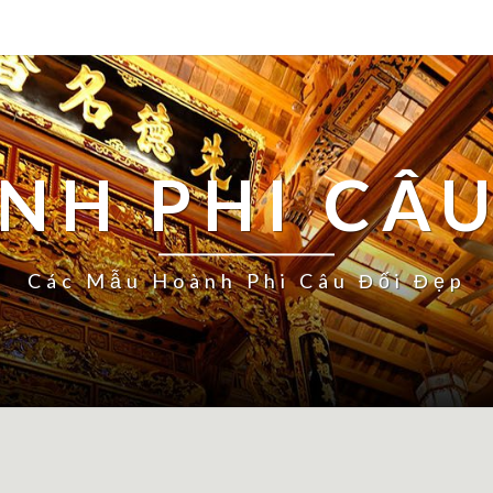
NH PHI CÂU
Các Mẫu Hoành Phi Câu Đối Đẹp