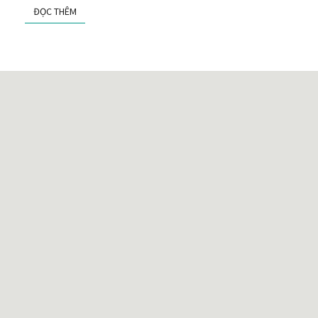
KẺ
ĐỌC THÊM
ĐỌC THÊM
TRUYỀN