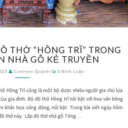
GIỚI
ĐỒ THỜ “HỒNG TRĨ” TRONG
THIỆU
BỘ
N NHÀ GỖ KẺ TRUYỀN
ĐỒ
Bình
THỜ
2023
Content Quỳnh
0 Bình Luận
Luận
“HỒNG
TRĨ”
hờ Hồng Trĩ cũng là một bộ được nhiều người gia chủ lựa
TRONG
của gia đình. Bộ đồ thờ Hồng trĩ nổi bật với hoa văn bông
KHÔNG
GIAN
m khắc họa sống động, nổi bật. Trong bài viết ngày hôm
NHÀ
ộ đồ thờ này. Lắp đồ thờ nhà gỗ Tổng…
GỖ